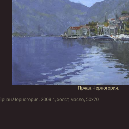
Прчан.Черногория.
Прчан.Черногория. 2009 г., холст, масло, 50х70