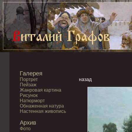
Галерея
Портрет
назад
Пейзаж
Жанровая картина
Рисунок
Натюрморт
Обнаженная натура
Настенная живопись
Архив
Фото