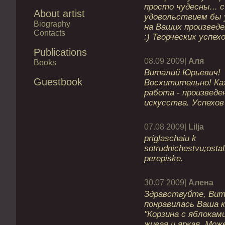
просто чудесны... с
About artist
удовольствием бы 
Biography
на Ваших произведен
Contacts
:) Творческих успехо
Publications
08.09 2009|
Аля
Books
Виталий Юрьевич!
Guestbook
Восхитительно! Ка
работа - произведе
искусства. Успехов
07.08 2009|
Lilja
priglaschaiu k
sotrudnichestvu;osta
perepiske.
30.07 2009|
Алена
Здравствуйте, Вит
понравилась Ваша 
"Корзина с яблоками
живая и яркая. Мож