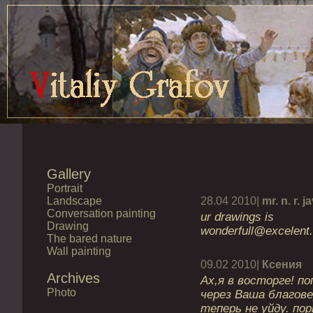
Gallery
Portrait
Landscape
28.04 2010|
mr. n. r. 
Conversation painting
ur drawings is
Drawing
wonderfull@excelent
The bared nature
Wall painting
09.02 2010|
Ксения
Archives
Ах,я в восторге! по
Photo
через Ваша благове
теперь не уйду. п