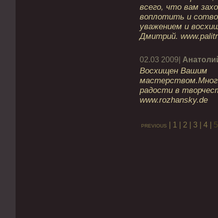
всего, что вам зах
воплотить и сотво
уважением и восхи
Дмитрий. www.palitra
02.03 2009|
Анатоли
Восхищен Вашим
мастерством.Многи
радости в творчес
www.rozhansky.de
|
1
|
2
|
3
|
4
|
5
previous