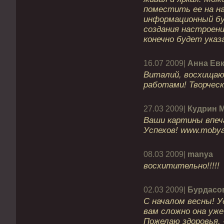
поместить ее на н
информационный б
создания настроени
конечно будет указ
16.07 2009|
Анна Ев
Виталий, восхища
работами! Творческ
27.03 2009|
Кудрин 
Ваши картины впе
Успехов! www.mobya
08.03 2009|
manya
восхитительно!!!!!
02.03 2009|
Бурдасо
С началом весны! 
вам сложно она уже
Пожелаю здоровья, 