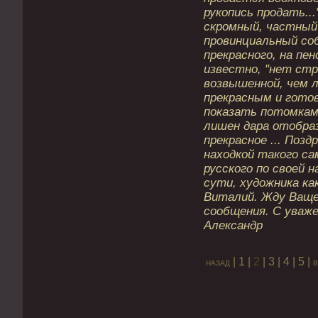
рукопись продать...
скромный, частный
провинциальный со
прекрасного, на пенс
известно, "нет ст
возвышенной, чем 
прекрасным и гото
показать потомкам"
лишен дара отобра
прекрасное ... Позд
находкой такого с
русского по своей 
сути, художника ка
Виталий. Жду Ващ
сообщения. С уваж
Александр
|
1
|
2
|
3
|
4
|
5
|
назад