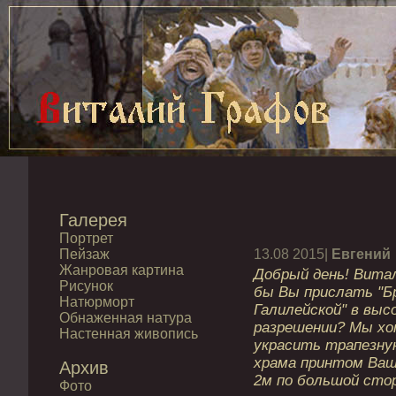
Галерея
Портрет
Пейзаж
13.08 2015|
Евгений
Жанровая картина
Добрый день! Витал
Рисунок
бы Вы прислать "Бр
Натюрморт
Галилейской" в выс
Обнаженная натура
разрешении? Мы хо
Настенная живопись
украсить трапезну
храма принтом Ваш
Архив
2м по большой стор
Фото