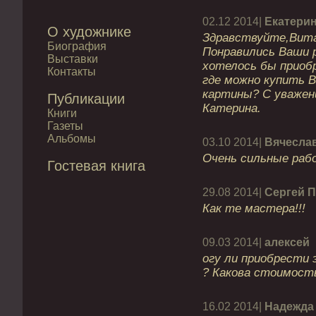
02.12 2014|
Екатери
О художнике
Здравствуйте,Вит
Биография
Понравились Ваши 
Выставки
хотелось бы приобр
Контакты
где можно купить 
картины? С уважен
Публикации
Катерина.
Книги
Газеты
Альбомы
03.10 2014|
Вячесла
Очень сильные ра
Гостевая книга
29.08 2014|
Сергей 
Как те мастера!!!
09.03 2014|
алексей
огу ли приобрести
? Какова стоимост
16.02 2014|
Надежда