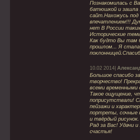
Познакомилась с В
батюшкой и зашла 
сайт.Нахожусь под
впечатлением!!! Ду
нет В России таких
Исторические темы
Как будто Вы там 
прошлом... Я стал
поклонницей.Спасиб
10.02 2014|
Алексан
Большое спасибо з
творчество! Прекр
всеми временными 
Такое ощущение, ч
поприсутствали! С
пейзажи и характе
портреты, сочные
и твёрдый рисунок.
Рад за Вас! Удачи и
счастья!