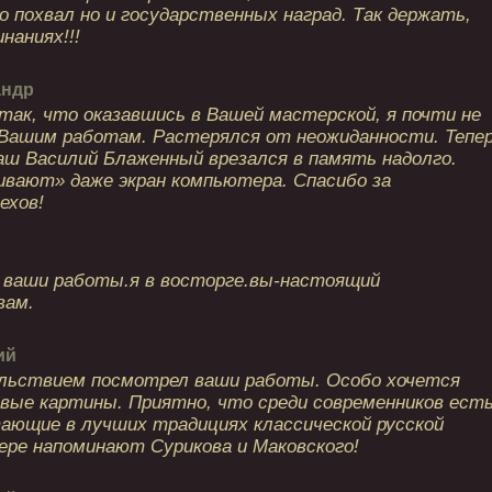
 похвал но и государственных наград. Так держать,
инаниях!!!
андр
так, что оказавшись в Вашей мастерской, я почти не
 Вашим работам. Растерялся от неожиданности. Тепе
аш Василий Блаженный врезался в память надолго.
ивают» даже экран компьютера. Спасибо за
ехов!
а ваши работы.я в восторге.вы-настоящий
вам.
ий
льствием посмотрел ваши работы. Особо хочется
ые картины. Приятно, что среди современников ест
тающие в лучших традициях классической русской
ере напоминают Сурикова и Маковского!