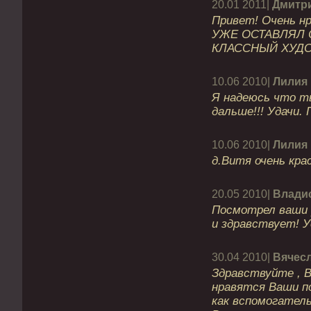
20.01 2011|
Дмитр
Привет! Очень нр
УЖЕ ОСТАВЛЯЛ 
КЛАССНЫЙ ХУДО
10.06 2010|
Лилия
Я надеюсь что т
дальше!!! Удачи.
10.06 2010|
Лилия
д.Витя очень кра
20.05 2010|
Влади
Посмотрел ваши 
и здравствует! У
30.04 2010|
Вячес
Здравствуйте , В
нравятся Ваши п
как вспомогатель