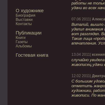
работы не только
удачи во всех нач
О художнике
Биография
07.06 2011|
Алекс
Выставки
Контакты
Виталий, вышло 
уделил внимания
Публикации
вот разглядел. В
Книги
Такие лица «проб
Газеты
впечатления. Усп
Альбомы
Гостевая книга
13.04 2011|
ксения
случайно увидел
живописец.удачи 
12.02 2011|
Дмитр
С большим удово
отметить жанров
художники, рабо
живописи. По ман