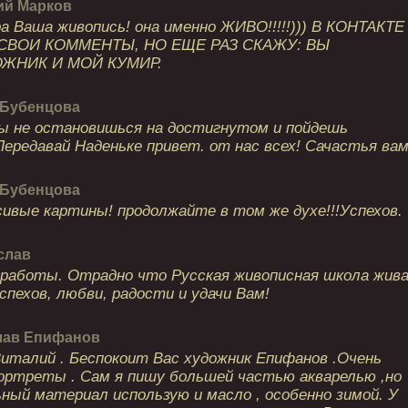
ий Марков
а Ваша живопись! она именно ЖИВО!!!!!))) В КОНТАКТЕ
СВОИ КОММЕНТЫ, НО ЕЩЕ РАЗ СКАЖУ: ВЫ
ЖНИК И МОЙ КУМИР.
 Бубенцова
ы не остановишься на достигнутом и пойдешь
 Передавай Наденьке привет. от нас всех! Сачастья ва
 Бубенцова
сивые картины! продолжайте в том же духе!!!Успехов.
слав
работы. Отрадно что Русская живописная школа жив
спехов, любви, радости и удачи Вам!
лав Епифанов
италий . Беспокоит Вас художник Епифанов .Очень
ортреты . Сам я пишу большей частью акварелью ,но
ный материал использую и масло , особенно зимой. У