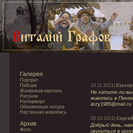
Галерея
Портрет
Пейзаж
24.11 2011|
Екатер
Жанровая картина
Не хотите ли вы
Рисунок
живопись в Пензе
Натюрморт
arzy1985@mail.ru
Обнаженная натура
Настенная живопись
05.10 2011|
Серге
Архив
Добрый день, на
Фото
окунуться в иску